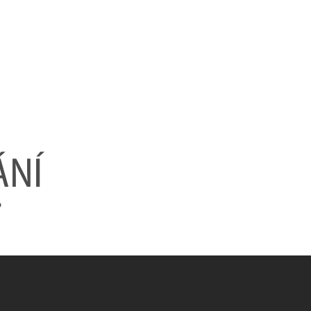
TAKT
NÍ
°