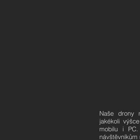
Naše drony n
jakékoli výšc
mobilu i PC.
návštěvníkům n