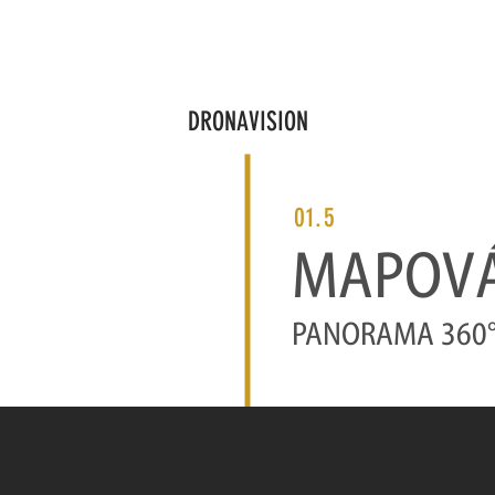
Ů
SLUŽBY
O NÁS
REFERENCE
CENÍK
KON
DRONAVISION
01.5
MAPOVÁ
PANORAMA 360