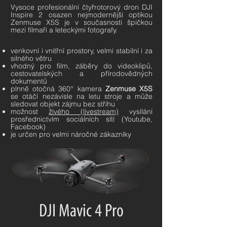
Vysoce profesionální čtyřrotorový dron DJI
Inspire 2 osazen nejmodernější optikou
Zenmuse X5S je v současnosti špičkou
mezi filmaři a leteckými fotografy.
venkovní i vnitřní prostory, velmi stabilní i za
silného větru
vhodný pro film, záběry do videoklipů,
cestovatelských a přírodovědných
dokumentů
plnně otočná 360° kamera
Zenmuse X5S
se otáčí nezávisle na letu stroje a může
sledovat objekt zájmu bez střihu
možnost
živého (livestream)
vysílání
prosřednictvím sociálních sítí (Youtube,
Facebook)
je určen pro velmi náročné zákazníky
DJI Mavic 4 Pro