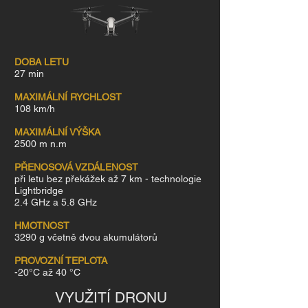
DOBA LETU
27 min
MAXIMÁLNÍ RYCHLOST
108 km/h
MAXIMÁLNÍ VÝŠKA
2500 m n.m
PŘENOSOVÁ VZDÁLENOST
při letu bez překážek až 7 km - technologie
Lightbridge
2.4 GHz a 5.8 GHz
HMOTNOST
3290 g včetně dvou akumulátorů
PROVOZNÍ TEPLOTA
-20°C až 40 °C
VYUŽITÍ DRONU