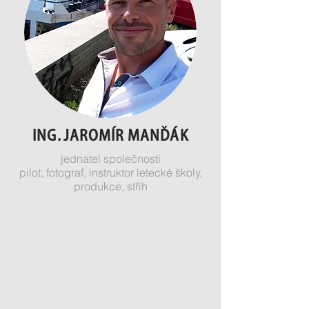
ING. JAROMÍR MANĎÁK
jednatel společnosti
pilot, fotograf, instruktor letecké školy,
produkce, střih