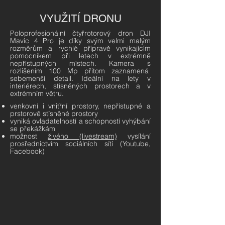
VYUŽITÍ DRONU
Poloprofesionální čtyřrotorový dron DJI
Mavic 4 Pro je díky svým velmi malým
rozměrům a rychlé přípravě vynikajícím
pomocníkem při letech v extrémně
nepřístupných místech. Kamera s
rozlišením 100 Mp přitom zaznamená
sebemenší detail. Ideální na lety v
interiérech, stísněných prostorech a v
extrémním větru.
venkovní i vnitřní prostory, nepřístupné a
prstorově stísněné prostory
vyniká ovladatelností a schopností vyhýbání
se překážkám
možnost
živého (livestream)
vysílání
prosřednictvím sociálních sítí (Youtube,
Facebook)