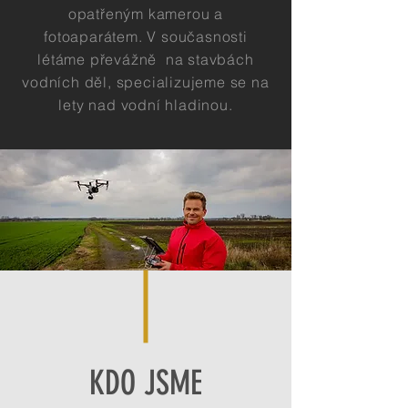
opatřeným kamerou a
fotoaparátem. V současnosti
létáme převážně na stavbách
vodních děl, specializujeme se na
lety nad vodní hladinou.
KDO JSME