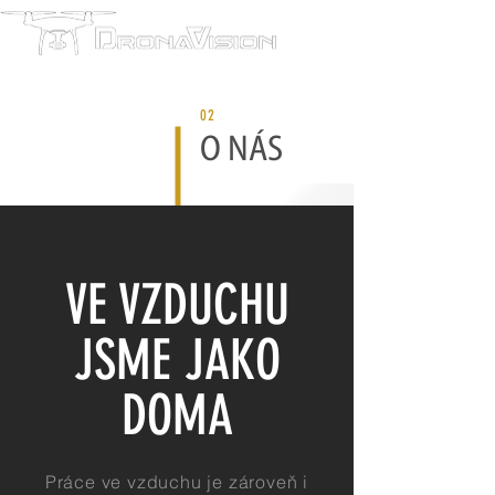
02
O NÁS
VE VZDUCHU
JSME JAKO
DOMA
Práce ve vzduchu je zároveň i