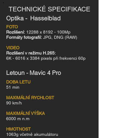
TECHNICKÉ SPECIFIKACE
Optika - Hasselblad
FOTO
Rozlišení:
12288 x 8192 - 100Mp
Formáty fotografií:
JPG, DNG (RAW)
VIDEO
Rozlišení v režimu H.265:
6K - 6016 x 3384 pixels při frekvenci 60p
Letoun - Mavic 4 Pro
DOBA LETU
51 min
MAXIMÁLNÍ RYCHLOST
90 km/h
MAXIMÁLNÍ VÝŠKA
6000 m n.m
HMOTNOST
1063g včetně akumulátoru