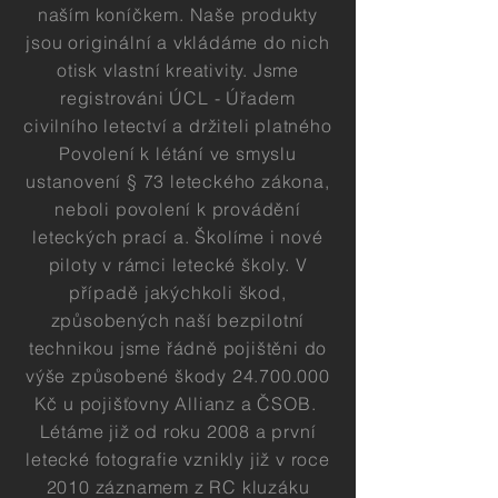
naším koníčkem. Naše produkty
jsou originální a vkládáme do nich
otisk vlastní kreativity. Jsme
registrováni ÚCL - Úřadem
civilního letectví a držiteli platného
Povolení k létání ve smyslu
ustanovení § 73 leteckého zákona,
neboli povolení k provádění
leteckých prací a. Školíme i nové
piloty v rámci letecké školy. V
případě jakýchkoli škod,
způsobených naší bezpilotní
technikou jsme řádně pojištěni do
výše způsobené škody
24.700.000
Kč u pojišťovny Allianz a ČSOB.
Létáme již od roku 2008 a první
letecké fotografie vznikly již v roce
2010 záznamem z RC kluzáku