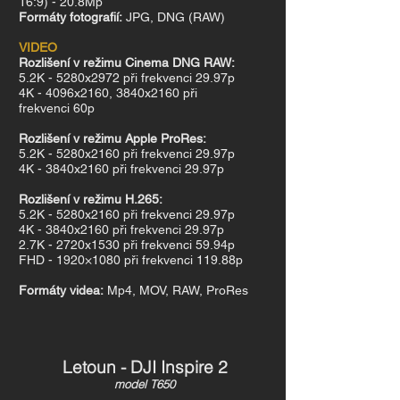
16:9) - 20.8Mp
Formáty fotografií:
JPG, DNG (RAW)
VIDEO
Rozlišení v režimu Cinema DNG RAW:
5.2K - 5280x2972 při frekvenci 29.97p
4K -
4096x2160, 3840x2160 při
frekvenci
60p
Rozlišení v režimu Apple ProRes:
5.2K - 5280x2160 při frekvenci 29.97p
4K -
3840x2160 při frekvenci 29.97p
Rozlišení v režimu H.265:
5.2K - 5280x2160 při frekvenci 29.97p
4K -
3840x2160 při frekvenci 29.97p
2.7K -
2720x1530 při frekvenci 59.94p
FHD - 1920×1080 při frekvenci 119.88p
Formáty videa:
Mp4, MOV, RAW, ProRes
Letoun - DJI Inspire 2
model T650