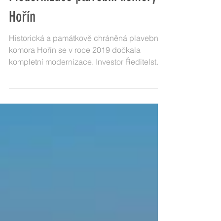
Modernizace plavební komory
Hořín
Historická a památkově chráněná plavební
komora Hořín se v roce 2019 dočkala
kompletní modernizace. Investor Ředitelství
vodních cest se...