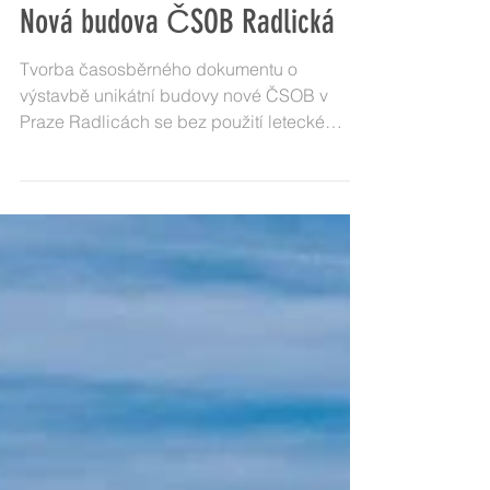
Nová budova ČSOB Radlická
Tvorba časosběrného dokumentu o
výstavbě unikátní budovy nové ČSOB v
Praze Radlicách se bez použití letecké
bezpilotní techniky neobejde....