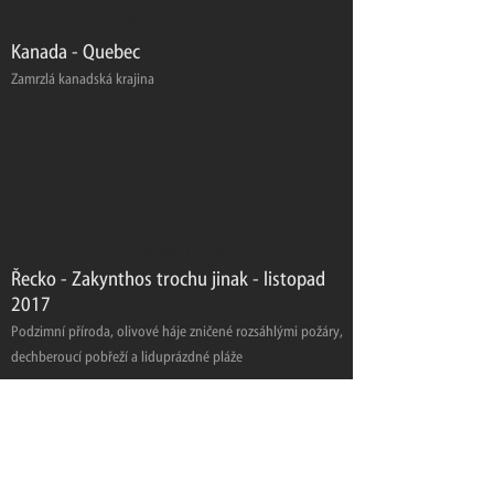
Zobrazit více
Kanada - Quebec
Zamrzlá kanadská krajina
Zobrazit více
Řecko - Zakynthos trochu jinak - listopad
2017
Podzimní příroda, olivové háje zničené rozsáhlými požáry,
dechberoucí pobřeží a liduprázdné pláže