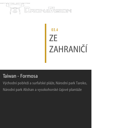
03.4
ZE
ZAHRANIČÍ
Taiwan - Formosa
Východní pobřeží a surfařské pláže, Národní park Taroko,
Národní park Alishan a vysokohorské čajové plantáže