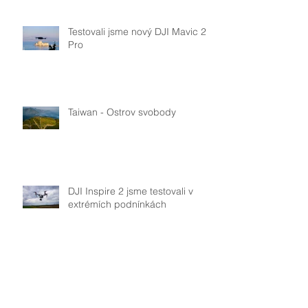
Testovali jsme nový DJI Mavic 2
Pro
Taiwan - Ostrov svobody
DJI Inspire 2 jsme testovali v
extrémích podnínkách
Plovoucí mola pro poříční policii