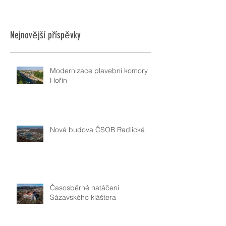
Nejnovější příspěvky
Modernizace plavební komory
Hořín
Nová budova ČSOB Radlická
Časosběrné natáčení
Sázavského kláštera