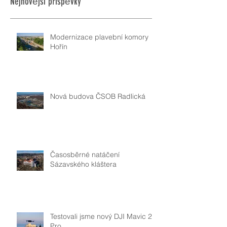
Nejnovější příspěvky
Modernizace plavební komory
Hořín
Nová budova ČSOB Radlická
Časosběrné natáčení
Sázavského kláštera
Testovali jsme nový DJI Mavic 2
Pro