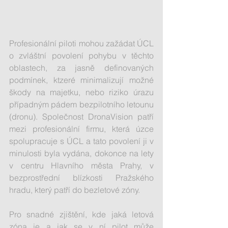
Profesionální piloti mohou zažádat ÚCL 
o zvláštní povolení pohybu v těchto 
oblastech, za jasně definovaných 
podmínek, ktzeré minimalizují možné 
škody na majetku, nebo riziko úrazu 
případným pádem bezpilotního letounu 
(dronu). Společnost DronaVision patří 
mezi profesionální firmu, která úzce 
spolupracuje s ÚCL a tato povolení ji v 
minulosti byla vydána, dokonce na lety 
v centru Hlavního města Prahy, v 
bezprostřední blízkosti Pražského 
hradu, který patří do bezletové zóny. 
Pro snadné zjištění, kde jaká letová 
zóna je a jak se v ní pilot může 