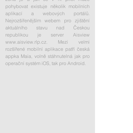
pohybovat existuje několik mobilních 
aplikací a webových portálů. 
Nejrozšířenějším webem pro zjištění 
aktuálního stavu nad Českou 
republikou je server Aisview 
www.aisview.rlp.cz. Mezi velmi 
rozšířené mobilní aplikace patří česká 
appka Maia, volně stáhnutelná jak pro 
operační systém iOS, tak pro Android.